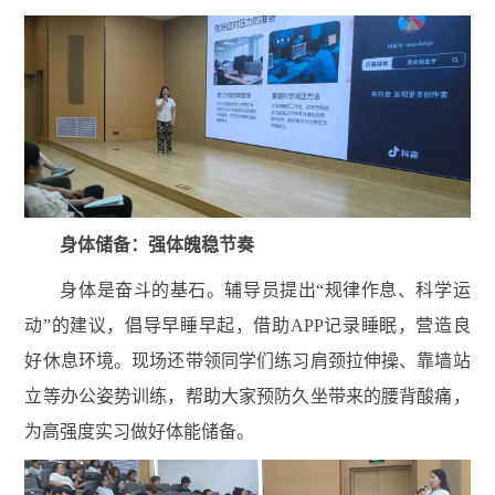
身体储备：强体魄稳节奏
身体是奋斗的基石。辅导员提出
“规律作息、科学运
动”的建议，倡导早睡早起，借助APP记录睡眠，营造良
好休息环境。现场还带领同学们练习肩颈拉伸操、靠墙站
立等办公姿势训练，帮助大家预防久坐带来的腰背酸痛，
为高强度实习做好体能储备。