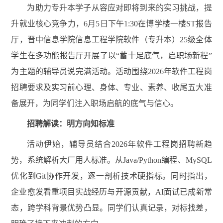
为助力专升本学子从容应对即将到来的实习挑战，提
升就业核心竞争力，
6月5日下午
1:30
在博学楼一楼
ST报告
厅，晋中信息学院信息工程学院软件（专升本）25级全体
学生在多功能报告厅开展了以“蓄十足底气，启职场新程”
为主题的辅导员说完满活动。活动围绕2026年软件工程岗
招聘要求及实习前心理、身体、专业、素养、收尾五大准
备展开，为同学们注入职场启航的底气与信心。
招聘解读：明方向知标准
活动伊始，辅导员结合
2026年软件工程岗招聘新趋
势，系统解析大厂用人标准。从Java/Python编程、MySQL
优化到Git协作开发，逐一剖析技术硬指标。同时指出，
企业愈发看重项目实战经历与开源贡献，AI面试已成新常
态，跨学科背景优势凸显。同学们认真记录，对标找差，