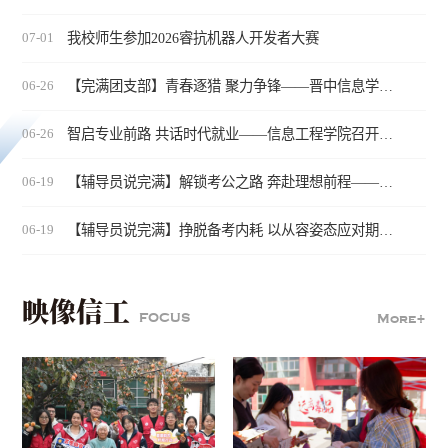
我校师生参加2026睿抗机器人开发者大赛
07-01
【完满团支部】青春逐猎 聚力争锋——晋中信息学院信息工程学...
06-26
智启专业前路 共话时代就业——信息工程学院召开2024级普本分...
06-26
【辅导员说完满】解锁考公之路 奔赴理想前程——晋中信息学院...
06-19
【辅导员说完满】挣脱备考内耗 以从容姿态应对期末——晋中信...
06-19
映像信工
FOCUS
More+