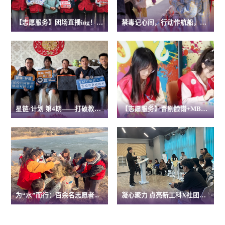
【志愿服务】团场直播ing！让...
禁毒记心间，行动作航船，共...
星链·计划 第4期——打破教育...
【志愿服务】晋剧脸谱+MBTI ...
为“水”而行：百余名志愿者...
凝心聚力 点亮新工科X社团新...