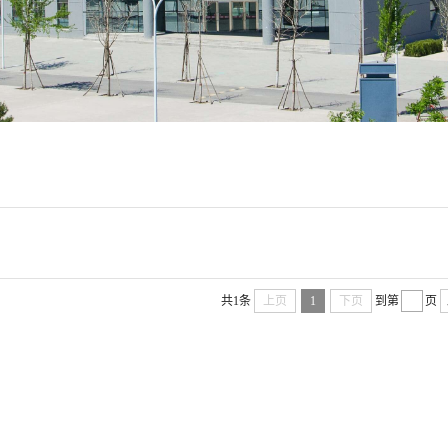
共1条
上页
1
下页
到第
页