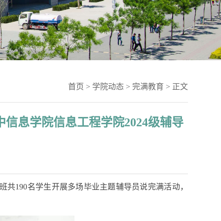
首页
>
学院动态
>
完满教育
> 正文
信息学院信息工程学院2024级辅导
2405班共190名学生开展多场毕业主题辅导员说完满活动，